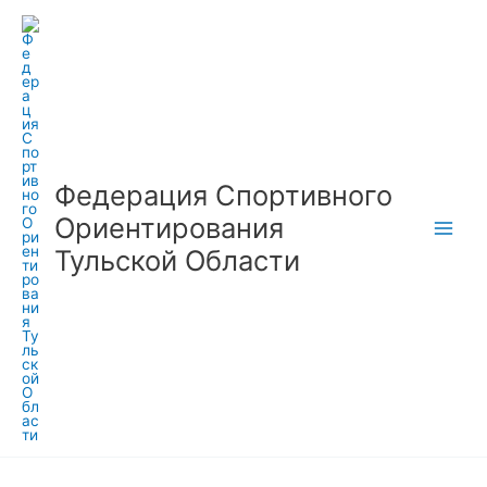
Перейти
к
содержимому
Федерация Спортивного
Oриентирования
Тульской Oбласти